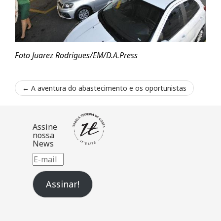
Foto Juarez Rodrigues/EM/D.A.Press
←
A aventura do abastecimento e os oportunistas
Assine
nossa
News
E-
mail
Assinar!