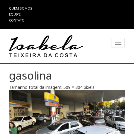
Pular
QUEM SOMOS
para
EQUIPE
o
CONTATO
conteúdo
Alterna
gasolina
Tamanho total da imagem:
509
×
304
pixels