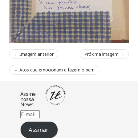
← Imagem anterior
Próxima imagem →
←
Atos que emocionam e fazem o bem
Assine
nossa
News
E-
mail
Assinar!