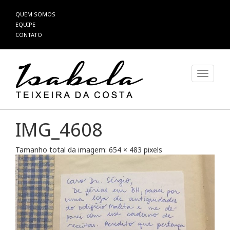
Pular
QUEM SOMOS
para
EQUIPE
o
CONTATO
conteúdo
Alterna
IMG_4608
Tamanho total da imagem:
654
×
483
pixels