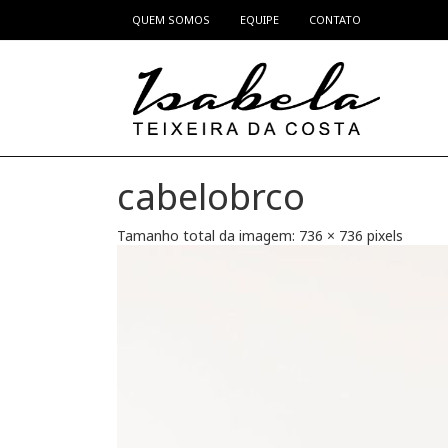
QUEM SOMOS
EQUIPE
CONTATO
Pular para o conteúdo
cabelobrco
Tamanho total da imagem:
736
×
736
pixels