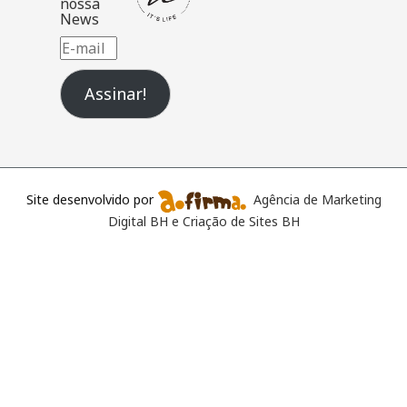
nossa
News
E-
mail
Assinar!
Site desenvolvido por
Agência de Marketing
Digital BH e Criação de Sites BH