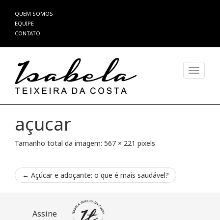
Pular
QUEM SOMOS
para
EQUIPE
o
CONTATO
conteúdo
Alterna
açucar
Tamanho total da imagem:
567
×
221
pixels
←
Açúcar e adoçante: o que é mais saudável?
Assine