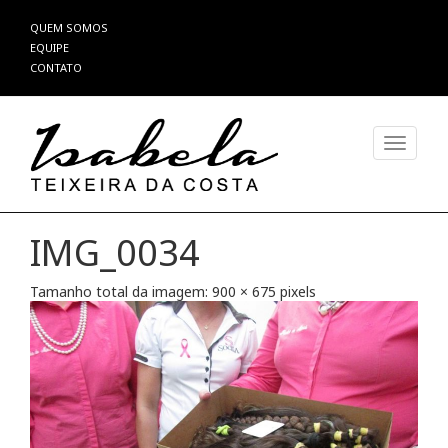
Pular
QUEM SOMOS
para
EQUIPE
o
CONTATO
conteúdo
Alterna
IMG_0034
Tamanho total da imagem:
900
×
675
pixels