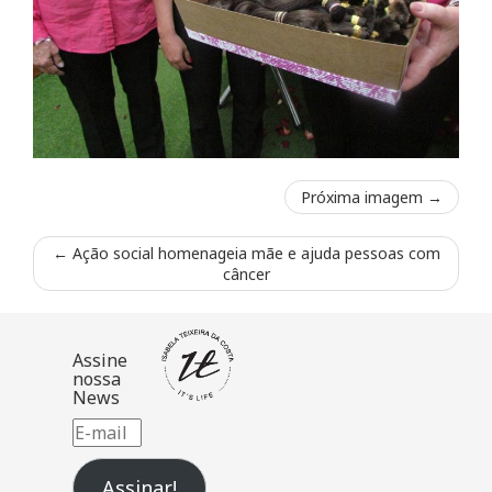
Próxima imagem →
←
Ação social homenageia mãe e ajuda pessoas com
câncer
Assine
nossa
News
E-
mail
Assinar!