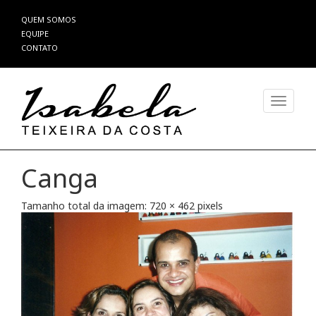
Pular
QUEM SOMOS
para
EQUIPE
o
CONTATO
conteúdo
Alterna
Canga
Tamanho total da imagem:
720
×
462
pixels