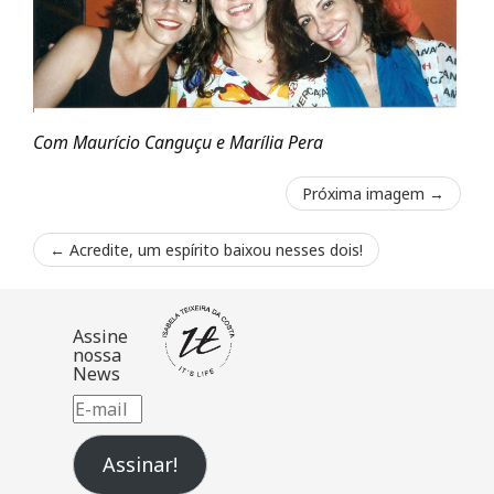
Com Maurício Canguçu e Marília Pera
Próxima imagem →
←
Acredite, um espírito baixou nesses dois!
Assine
nossa
News
E-
mail
Assinar!