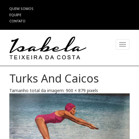
Pular
QUEM SOMOS
para
EQUIPE
o
CONTATO
conteúdo
Alterna
Turks And Caicos
Tamanho total da imagem:
900
×
879
pixels