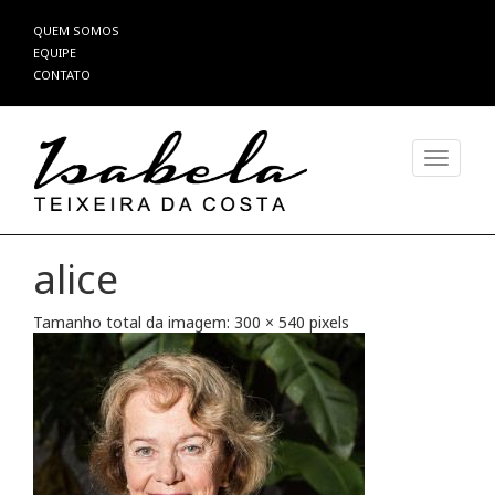
Pular
QUEM SOMOS
para
EQUIPE
o
CONTATO
conteúdo
Alterna
alice
Tamanho total da imagem:
300
×
540
pixels