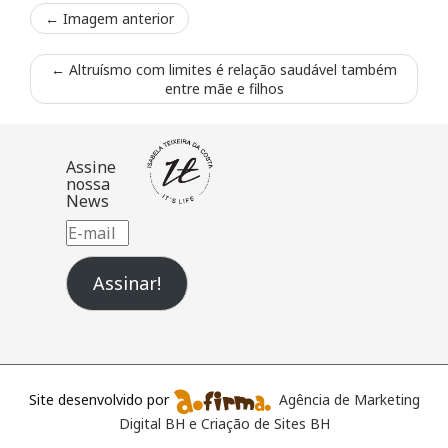
← Imagem anterior
←
Altruísmo com limites é relação saudável também
entre mãe e filhos
Assine
nossa
News
E-
mail
Assinar!
Site desenvolvido por
Agência de Marketing
Digital BH e Criação de Sites BH