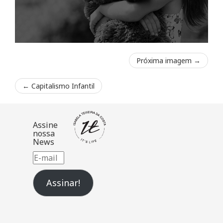
Próxima imagem →
←
Capitalismo Infantil
Assine
nossa
News
E-
mail
Assinar!