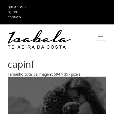
Pular
QUEM SOMOS
para
EQUIPE
o
CONTATO
conteúdo
Alterna
capinf
Tamanho total da imagem:
594
×
357
pixels