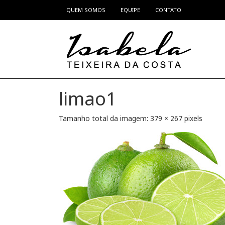
QUEM SOMOS
EQUIPE
CONTATO
Pular para o conteúdo
limao1
Tamanho total da imagem:
379
×
267
pixels