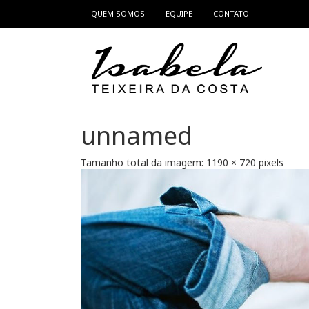
QUEM SOMOS
EQUIPE
CONTATO
Pular para o conteúdo
unnamed
Tamanho total da imagem:
1190
×
720
pixels