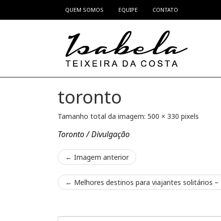
QUEM SOMOS
EQUIPE
CONTATO
Pular para o conteúdo
toronto
Tamanho total da imagem:
500
×
330
pixels
Toronto / Divulgação
← Imagem anterior
←
Melhores destinos para viajantes solitários –