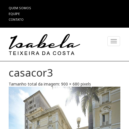
Pular
QUEM SOMOS
para
EQUIPE
o
CONTATO
conteúdo
Alterna
casacor3
Tamanho total da imagem:
900
×
680
pixels