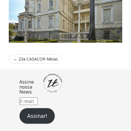
←
23a CASACOR Minas
Assine
nossa
News
E-
mail
Assinar!